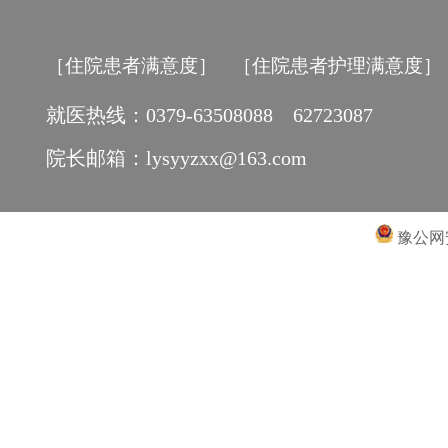
［住院患者满意度］
［住院患者护理满意度］
就医热线：0379-63508088 62723087
院长邮箱：lysyyzxx@163.com
豫公网安备