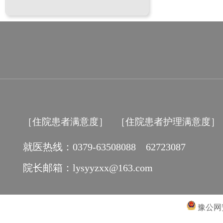
［住院患者满意度］
［住院患者护理满意度］
就医热线：0379-63508088 62723087
院长邮箱：lysyyzxx@163.com
豫公网安备