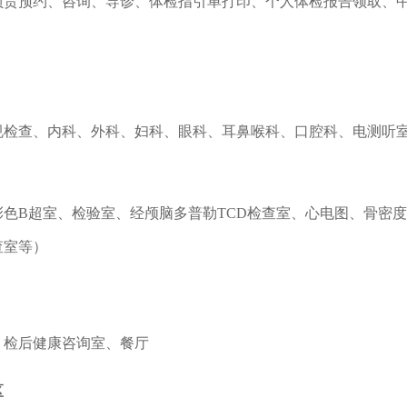
负责预约、咨询、导诊、体检指引单打印、个人体检报告领取、
：
规检查、内科
、
外科、妇科、眼科、耳鼻喉科、
口腔科、
电测听
彩色
B超室、
检验室、
经颅脑多普勒
TCD检查室、心电图、骨密
查室等）
：
、检后健康咨询室
、
餐厅
区