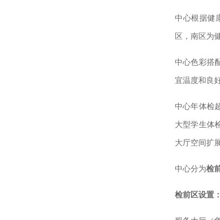
中心根据健
区，南区为
中心色彩搭
宜温度和良
中心年体检
大型学生体
大厅空间扩
中心
分
为
检
检前区设置