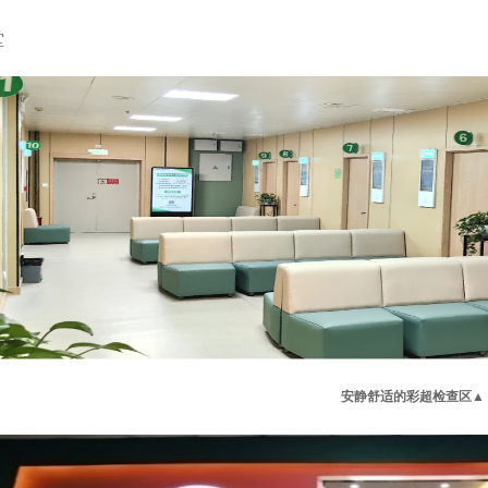
堂
安静舒适的彩超检查区
▲