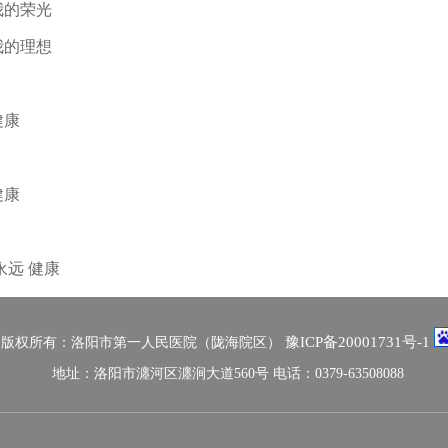
我的荣光
我的理想
健康
健康
永远 健康
豫ICP备20001731号-1
版权所有：洛阳市第一人民医院（陇海院区）
地址：洛阳市瀍河区瀍涧大道560号 电话：0379-63508088