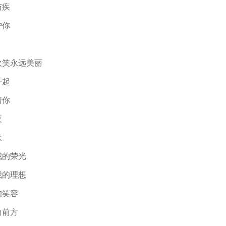
与疾
护你
欢笑永远美丽
一起
着你
夜
续
我的荣光
我的理想
的笑容
向前方