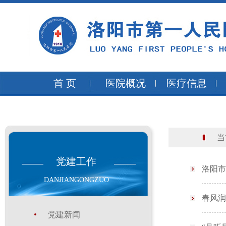
首 页
医院概况
医疗信息
当前
党建工作
洛阳市
DANJIANGONGZUO
春风润
党建新闻