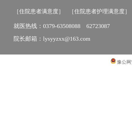
［住院患者满意度］
［住院患者护理满意度］
就医热线：0379-63508088 62723087
院长邮箱：lysyyzxx@163.com
豫公网安备