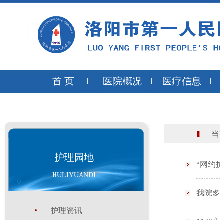
首 页
医院概况
医疗信息
当前
护理园地
“网约
HULIYUANDI
我院多
护理资讯